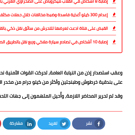
إصابة 8 أشخاص في انقلاب ميكروباص على الصحراوي الغربي بالمنيا
إعدام 300 كيلو أغذية فاسدة وضبط مخالفات خلال حملات مكثفة بالمنيا ومغاغة
القبض على فتاة ادعت تعرضها للتحرش من سائق نقل ذكي بالق
إصابة 10 أشخاص في تصادم سيارة ملاكي وربع نقل بالطريق الصحراوي الغربي بالمنيا
وعقب استصدار إذن من النيابة العامة، تحركت القوات الأمنية
على بندقية خرطوش وطبنجتين وأكثر من كيلو جرام من مخدر ا
وقد تم تحرير المحاضر اللازمة، وأُحيل المتهمون إلى جهات التحق
نشر
تغريد
مشاركة
LinkedIn
Twitter
Facebook