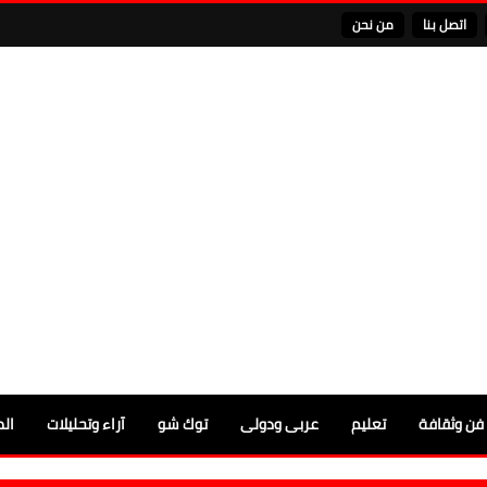
اتصل بنا
من نحن
فن وثقافة
تعليم
عربى ودولى
توك شو
آراء وتحليلات
الم