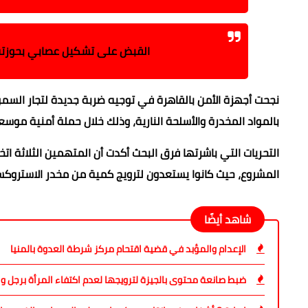
القبض على تشكيل عصابي بحوزته 
نجحت أجهزة الأمن بالقاهرة في توجيه ضربة جديدة لتجار السمو
بالمواد المخدرة والأسلحة النارية، وذلك خلال حملة أمنية موس
التحريات التي باشرتها فرق البحث أكدت أن المتهمين الثلاثة ا
المشروع، حيث كانوا يستعدون لترويج كمية من مخدر الاستروكس
شاهد أيضًا
الإعدام والمؤبد في قضية اقتحام مركز شرطة العدوة بالمنيا
ضبط صانعة محتوى بالجيزة لترويجها لعدم اكتفاء المرأة برجل و