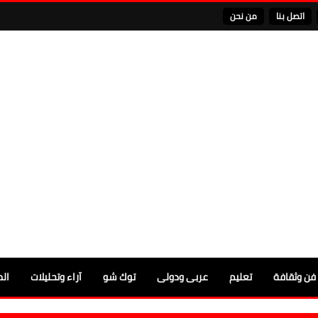
اتصل بنا
من نحن
فن وثقافة
تعليم
عربى ودولى
توك شو
آراء وتحليلات
الم