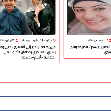
02 أغسطس 2026
دكتور طارق عتريس أبو حطب
01 يوليو 2026
لعمر راح هدر".. قصيدة بقلم:
حين يصعد الإبداع إلى المسرح... غنى و
يسوي
يسري العسكري يخطفان الأضواء في
احتفالية «أحلام» بدسوق