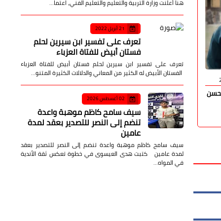
هنا أعلنت وزارة التربية والتعليم والتعليم الفني، اعتما…
21 أبريل 2022
تعرف على تفسير ابن سيرين لحلم
فستان أبيض للفتاة العزباء
تعرف على تفسير ابن سيرين لحلم فستان أبيض للفتاة العزباء
الفستان الأبيض له الكثير من المعاني والدلالات الكثيرة المتنو…
دكتور طارق عتريس أبو حطب
01 يوليو 2026
صدى الأمة
محسن
ريتاج رضا حبيب.. حين يُتوِّج الصوتُ الموهبةَ
د. مروان مح
02 أغسطس 2026
ويصافح الإبداعُ القلوب
سيف سامح كاظم موهبة واعدة
Time CEO
تنضم إلى النصر للتصدير بعقد لمدة
عامين
سيف سامح كاظم موهبة واعدة تنضم إلى النصر للتصدير بعقد
لمدة عامين كتبت هدى العيسوى في خطوة تعكس ثقة الأندية
في المواه…