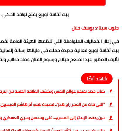
بيت ثقافة نويبع يفتح نوافذ الحكي..
جنوب سيناء: يوسف جلال
في إطار الفعاليات المتواصلة التي تنظمها الهيئة العامة لقصور
بيت ثقافة نويبع فعالية جديدة حملت في طياتها رسالة إنسان
تأليف الدكتور عبد المنعم ميلاد، ورسوم الفنان عماد خطاب، وتق
شاهد أيضًا
كتاب جديد يقتحم عوالم النفس ويكشف العلاقة الخفية بين النرج
"اللي فات من العمر راح هدر".. قصيدة بقلم: أم هاشم العيسوي
حين يصعد الإبداع إلى المسرح... غنى ومحسن يسري العسكري يخ
ريتاج رضا حبيب.. حين يُتوِّج الصوتُ الموهبةَ ويصافح الإبداعُ القلو