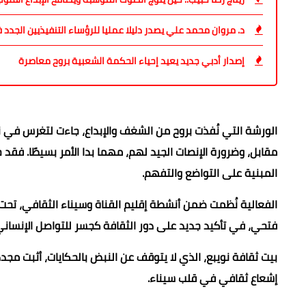
د. مروان محمد علي يصدر دليلا عمليا للرؤساء التنفيذيين الجدد في كتابه  CEO
إصدار أدبي جديد يعيد إحياء الحكمة الشعبية بروح معاصرة
الورشة التي نُفذت بروح من الشغف والإبداع، جاءت لتغرس في نف
مقابل، وضرورة الإنصات الجيد لهم، مهما بدا الأمر بسيطًا. ف
المبنية على التواضع والتفهم.
الفعالية نُظمت ضمن أنشطة إقليم القناة وسيناء الثقافي، تحت
فتحي، في تأكيد جديد على دور الثقافة كجسر للتواصل الإنساني 
بيت ثقافة نويبع، الذي لا يتوقف عن النبض بالحكايات، أثبت مجد
إشعاع ثقافي في قلب سيناء.