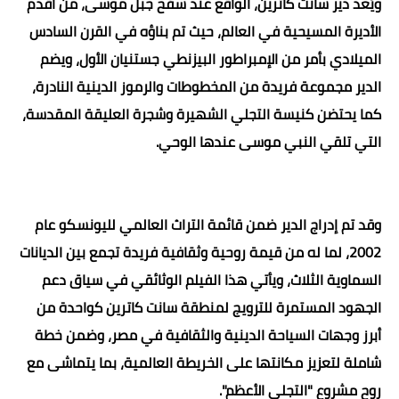
ويُعد دير سانت كاترين، الواقع عند سفح جبل موسى، من أقدم
الأديرة المسيحية في العالم، حيث تم بناؤه في القرن السادس
الميلادي بأمر من الإمبراطور البيزنطي جستنيان الأول، ويضم
الدير مجموعة فريدة من المخطوطات والرموز الدينية النادرة،
كما يحتضن كنيسة التجلي الشهيرة وشجرة العليقة المقدسة،
التي تلقي النبي موسى عندها الوحي.
وقد تم إدراج الدير ضمن قائمة التراث العالمي لليونسكو عام
2002، لما له من قيمة روحية وثقافية فريدة تجمع بين الديانات
السماوية الثلاث، ويأتي هذا الفيلم الوثائقي في سياق دعم
الجهود المستمرة للترويج لمنطقة سانت كاترين كواحدة من
أبرز وجهات السياحة الدينية والثقافية في مصر، وضمن خطة
شاملة لتعزيز مكانتها على الخريطة العالمية، بما يتماشى مع
روح مشروع "التجلي الأعظم".