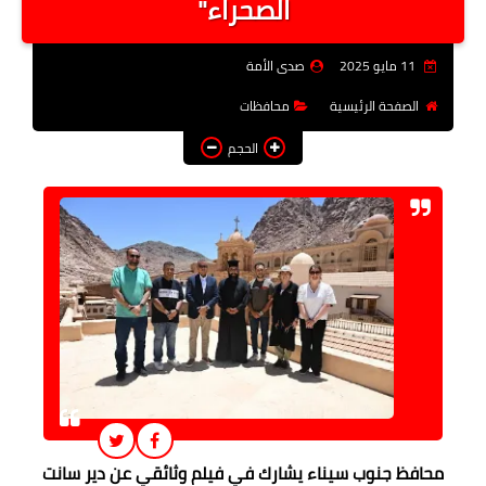
الصحراء"
فن وثقافة
11 مايو 2025
صدى الأمة
تعليم
الصفحة الرئيسية
محافظات
عربى ودولى
الحجم
توك شو
آراء وتحليلات
المزيد
محافظ جنوب سيناء يشارك في فيلم وثائقي عن دير سانت