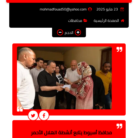
فن وثقافة
23 مايو 2025
mohmadfouad50@yahoo.com
تعليم
الصفحة الرئيسية
محافظات
الحجم
عربى ودولى
توك شو
آراء وتحليلات
المزيد
محافظ أسيوط يتابع أنشطة الهلال الأحمر