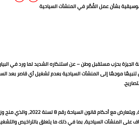
وسيقية بشأن عمل القُصَّر في المنشآت السياحية
ة الجيزة بحزب مستقبل وطن – عن استنكاره الشديد لما ورد في البيان
يقية بتاريخ 19 مايو 2025، والذي تضمن تنبيهًا موجهًا إلى المنشآت السياحية بعدم تشغيل أي قاصر بعد ا
تصاريح.
الدكتور هشام أن هذا البيان يمثل تجاوزًا لاختصاصات النقابة، ويتعارض مع أحكام قانون السياحة رقم 8 لسنة 
شراف على المنشآت السياحية، بما في ذلك ما يتعلق بالتراخيص والتشغي