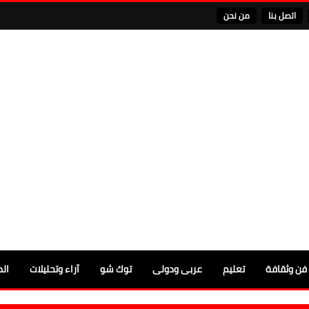
اتصل بنا
من نحن
فن وثقافة
تعليم
عربى ودولى
توك شو
آراء وتحليلات
الم