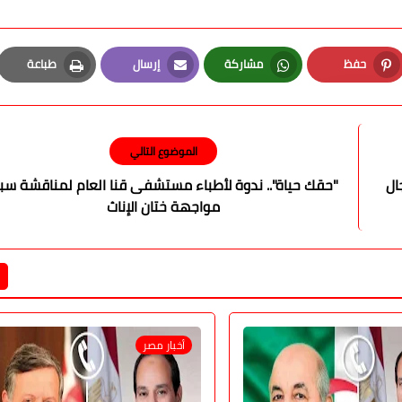
حفظ
مشاركة
إرسال
طباعة
Print
Email
Whatsapp
Pinterest
الموضوع التالي
ال
"حقك حياة".. ندوة لأطباء مستشفى قنا العام لمناقشة سب
مواجهة ختان الإناث
أخبار مصر