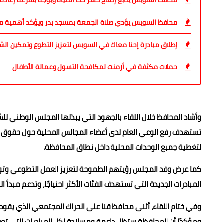
محافظ السويس يتابع إصلاح كسر خط المياه ويوجه بسرعة إعادة 
محافظ السويس يؤدي صلاة الجمعة بمسجد بدر ويؤكد أهمية مو
إطلاق مبادرة إحنا معاك في السويس لتعزيز التطوع وتمكين الش
حملات مكثفة في أرمنت لمكافحة التسول وعمالة الأطفال
وأشاد المحافظ خلال اللقاء بالجهود التي يبذلها المجلس الوطني لل
تستهدف رفع الوعي العام لدى أعضاء المجالس المحلية حول حقوق ال
لتغطية جميع الوحدات المحلية داخل نطاق المحافظة.
كما عرض وفد المجلس رؤيتهم الطموحة لتعزيز العمل التطوعي وتوسي
المبادرات الجديدة التي تستهدف الفئات الأكثر احتياجًا، وتدعم مبدأ 
وفي ختام اللقاء، أثنى محافظ قنا على الحراك المجتمعي الذي يقود
ومؤكدًا أن المحافظة ستظل داعمة ومساندة لكل المبادرات التي تص