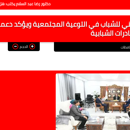
دكتور رضا عبد السلام يكتب: هل يفلح ال
ي للشباب في التوعية المجتمعية ويؤكد دعم
ادرات الشبابية
الحجم
فظات