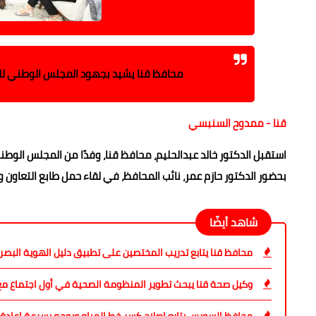
محافظ قنا يشيد بجهود المجلس الوطني للش
قنا - ممدوح السنبسي
استقبل الدكتور خالد عبدالحليم، محافظ قنا، وفدًا من المجلس الوطن
بحضور الدكتور حازم عمر، نائب المحافظ، في لقاء حمل طابع التعاون 
شاهد أيضًا
محافظ قنا يتابع تدريب المختصين على تطبيق دليل الهوية البص
وكيل صحة قنا يبحث تطوير المنظومة الصحية في أول اجتماع مع 