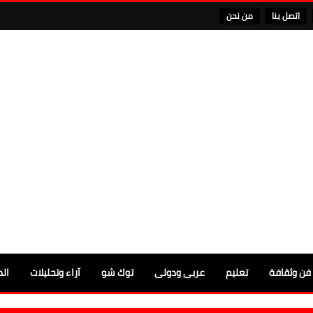
اتصل بنا
من نحن
فن وثقافة
تعليم
عربى ودولى
توك شو
آراء وتحليلات
الم