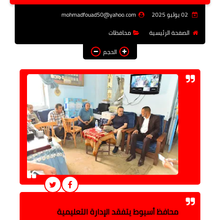
فن وثقافة
02 يوليو 2025
mohmadfouad50@yahoo.com
تعليم
الصفحة الرئيسية
محافظات
الحجم
عربى ودولى
توك شو
آراء وتحليلات
المزيد
محافظ أسيوط يتفقد الإدارة التعليمية