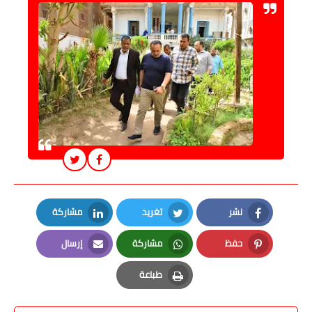
نشر
تغريد
مشاركة
LinkedIn
Twitter
Facebook
حفظ
مشاركة
إرسال
Email
Whatsapp
Pinterest
طباعة
Print