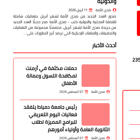
والدولية
صدى الأمة
11 أبريل 2026
صدور العدد الجديد من صدى الأمة لشهر أبريل بتغطيات شاملة
للقضايا المحلية والدولية كتب - صدى الأمة صدر حديثًا العدد الجديد
من جريدة صدى الأمة لشهر أبريل، متضمنًا مجموعة من التغطيات
والتحقيقات والملفات الإخبارية التي ترصد أبرز التطورات على …
أحدث الأخبار
كتورة جاكلين عازر، محافظ البحيرة، الحد الأدنى للقبول بالصف الأول الثانوي العام للعام الدراسي 2025 - 2026، وحددته بـ 235
حملات مكثفة في أرمنت
لمكافحة التسول وعمالة
الأطفال
صدى الأمة
07 أغسطس 2026
رئيس جامعة دمياط يتفقد
فعاليات اليوم التعريفي
للبرامج المميزة لطلاب
الثانوية العامة وأولياء أمورهم
صدى الأمة
07 أغسطس 2026