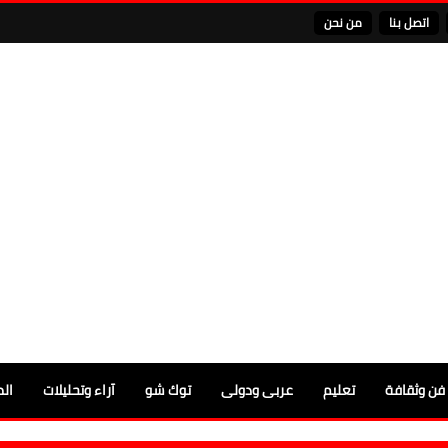
اتصل بنا
من نحن
فن وثقافة
تعليم
عربى ودولى
توك شو
آراء وتحليلات
الم