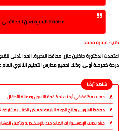
محافظة البحيرة تعلن الحد الأدنى ل
كتب- عمارة محمد
درجة كمرحلة أولى، وذلك لجميع مدارس التعليم الثانوي العام
شاهد أيضًا
حملات مكثفة في أرمنت لمكافحة التسول وعمالة الأطفال
محافظ السويس يفتتح الدورة الرابعة لمعرض الكتاب بمشاركة 37 دار نشر مصرية
ختام تدريب الإكسسوارات الهاند ميد بالإسكندرية وتأهيل المش