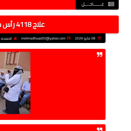
عـــــــاجــــل
علاج 4118 رأس ماشية بالمجان في أسيوط
08 مايو 2026
mohmadfouad50@yahoo.com
الصفحة ا