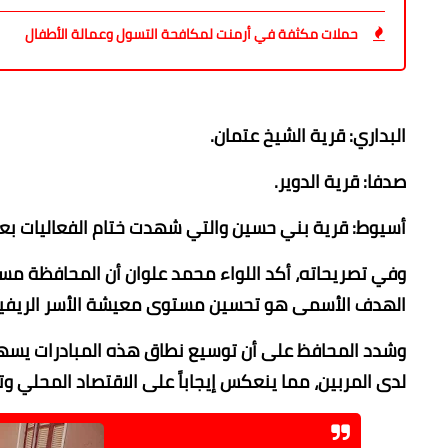
حملات مكثفة في أرمنت لمكافحة التسول وعمالة الأطفال
​البداري: قرية الشيخ عتمان.
​صدفا: قرية الدوير.
​أسيوط: قرية بني حسين والتي شهدت ختام الفعاليات بعلاج 595 رأس ما
​وفي تصريحاته، أكد اللواء محمد علوان أن المحافظة مستم
الهدف الأسمى هو تحسين مستوى معيشة الأسر الريفية و
​وشدد المحافظ على أن توسيع نطاق هذه المبادرات يسهم
لدى المربين، مما ينعكس إيجاباً على الاقتصاد المحلي وتوا