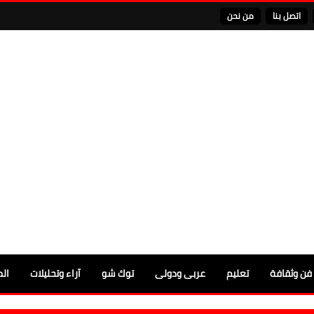
اتصل بنا
من نحن
فن وثقافة
تعليم
عربى ودولى
توك شو
آراء وتحليلات
الم