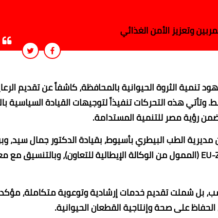
ربين وتعزيز الأمن الغذائي
د تنمية الثروة الحيوانية بالمحافظة، كاشفاً عن تقديم الرعا
وع واحد فقط. وتأتي هذه التحركات تنفيذاً لتوجيهات القيادة السياسية بال
ضمن رؤية مصر للتنمية المستدامة.
ن مديرية الطب البيطري بأسيوط، بقيادة الدكتور جمال سيد، وبر
الاتحاد الأوروبي للتنمية الريفية المتكاملة لمصر EU-ZIRA3A (الممول من الوكالة الإيطالية للتعاون)، وبالتنسيق 
حسب، بل شملت تقديم خدمات إرشادية وتوعوية متكاملة، مؤكداً
 الحفاظ على صحة وإنتاجية القطعان الحيوانية.