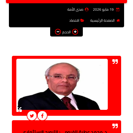
فن وثقافة
19 مايو 2026
صدى الأمة
تعليم
الصفحة الرئيسية
اقتصاد
الحجم
عربى ودولى
توك شو
آراء وتحليلات
المزيد
د. محمد عطية الفيومي: الترويج الاستثماري