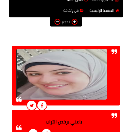
فن وثقافة
الصفحة الرئيسية
فن وثقافة
تعليم
الحجم
عربى ودولى
توك شو
آراء وتحليلات
المزيد
باعني برخص التراب