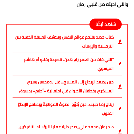
واللي اديته من قلبي زمان
شاهد أيضًا
كتاب جديد يقتحم عوالم النفس ويكشف العلاقة الخفية بين
النرجسية والإرهاب
"اللي فات من العمر راح هدر".. قصيدة بقلم: أم هاشم
العيسوي
حين يصعد الإبداع إلى المسرح... غنى ومحسن يسري
العسكري يخطفان الأضواء في احتفالية «أحلام» بدسوق
ريتاج رضا حبيب.. حين يُتوِّج الصوتُ الموهبةَ ويصافح الإبداعُ
القلوب
د. مروان محمد علي يصدر دليلا عمليا للرؤساء التنفيذيين