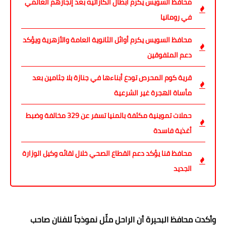
محافظ السويس يكرم أبطال الكاراتيه بعد إنجازهم العالمي
في رومانيا
محافظ السويس يكرم أوائل الثانوية العامة والأزهرية ويؤكد
دعم المتفوقين
قرية كوم المحرص تودع أبناءها في جنازة بلا جثامين بعد
مأساة الهجرة غير الشرعية
حملات تموينية مكثفة بالمنيا تسفر عن 329 مخالفة وضبط
أغذية فاسدة
محافظ قنا يؤكد دعم القطاع الصحي خلال لقائه وكيل الوزارة
الجديد
وأكدت محافظ البحيرة أن الراحل مثّل نموذجاً للفنان صاحب