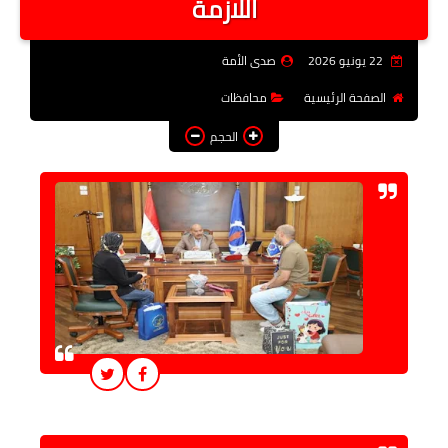
اللازمة
فن وثقافة
22 يونيو 2026
صدى الأمة
تعليم
الصفحة الرئيسية
محافظات
عربى ودولى
الحجم
توك شو
آراء وتحليلات
المزيد