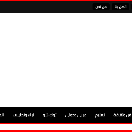
اتصل بنا
من نحن
فن وثقافة
تعليم
عربى ودولى
توك شو
آراء وتحليلات
الم