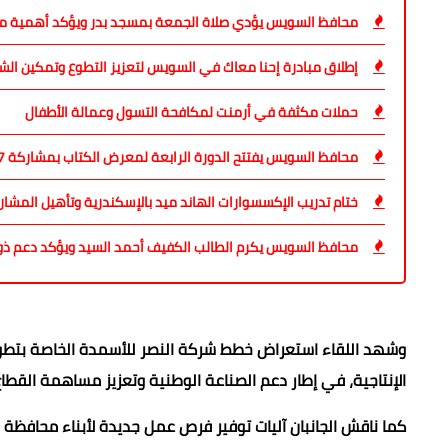
محافظ السويس يؤدي صلاة الجمعة بمسجد بدر ويؤكد أهمية مو
إطلاق مبادرة إحنا معاك في السويس لتعزيز التطوع وتمكين الش
حملات مكثفة في أرمنت لمكافحة التسول وعمالة الأطفال
محافظ السويس يفتتح الدورة الرابعة لمعرض الكتاب بمشاركة 37 دار نشر مصرية
ختام تدريب الإكسسوارات الهاند ميد بالإسكندرية وتأهيل المش
محافظ السويس يكرم الطالب الكفيف أحمد السيد ويؤكد دعم ذ
وشهد اللقاء استعراض خطط شركة النصر للأسمدة الخاصة بتطوير 
الإنتاجية، في إطار دعم الصناعة الوطنية وتعزيز مساهمة القطا
كما ناقش الجانبان آليات توفير فرص عمل جديدة لأبناء محافظة ا