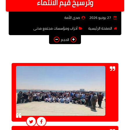
وترسيخ قيم الانتماء
فن وثقافة
27 يونيو 2026
صدى الأمة
تعليم
الصفحة الرئيسية
أحزاب ومؤسسات مجتمع مدنى
عربى ودولى
الحجم
توك شو
آراء وتحليلات
المزيد