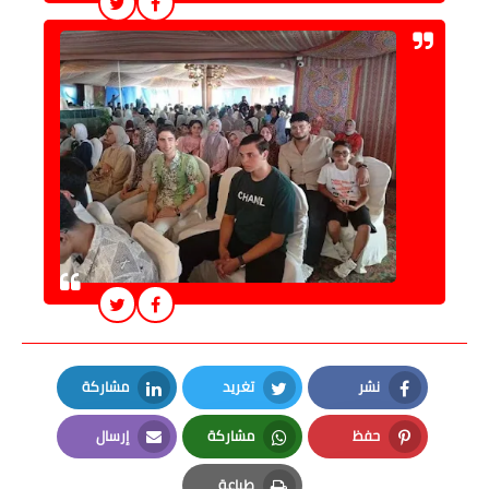
نشر
تغريد
مشاركة
LinkedIn
Twitter
Facebook
حفظ
مشاركة
إرسال
Email
Whatsapp
Pinterest
طباعة