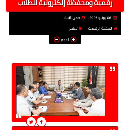
رقمية ومحفظة إلكترونية للطلاب
فن وثقافة
06 يونيو 2026
صدى الأمة
تعليم
الصفحة الرئيسية
تعليم
عربى ودولى
الحجم
توك شو
آراء وتحليلات
المزيد