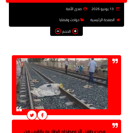
فن وثقافة
13 يونيو 2026
صدى الأمة
تعليم
الصفحة الرئيسية
حوادث وقضايا
الحجم
عربى ودولى
توك شو
آراء وتحليلات
المزيد
مصرع طفل إثر اصطدام قطار به بالقرب من