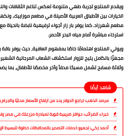
ويقدم المنتجع تجربة طهي متنوعة تعكس تناغم الثقافات والنك
الخيارات بين الأطباق العربية الأصيلة في مطعم موزاييك، ونك
مطعم شهرزاد. كما يوفر بار زار أجواء ترفيهية نابضة بالحياة مع
استرخاء مباشرة أمام مياه البحر الأحمر.
ويولي المنتجع اهتمامًا خاصًا بمفهوم العافية، حيث يوفر باق
وثلاثة مسابح تشمل مسبحًا مدفأ وآخر مخصصًا للأطفال، بما يضم
شاهد أيضًا
مرصد الذهب: تراجع الدولار يحد من ارتفاع الأسعار محليًا والجرام يتداول 
خبراء الضرائب: حوافز ضريبية قوية لمبادرة مزرعتك في مصر وتح
أحمد زكي: تجميع خدمات التصدير بالمحافظات خطوة لتبسيط الإج