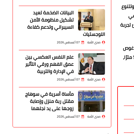
تتنوع
البيانات الضخمة تعيد
في
تشكيل منظومة الأمن
 تجربة
السيبراني وتدعم كفاءة
اللوجستيات
صدى الأمة
07 أغسطس 2026
ز غوص
علم النفس العكسي بين
مجهزًا بالكامل يتيح للزوار استكشاف الشعاب المرجانية الشهيرة عالميًا في البحر الأحمر، بالإضافة إلى شاطئ خاص يمتد لمسافة 520 مترًا،
عمق الفهم ورقي التأثير
في الإدارة والتربية
صدى الأمة
07 أغسطس 2026
مأساة أسرية في سوهاج
مقتل ربة منزل وإصابة
زوجها على يد نجلهما
صدى الأمة
07 أغسطس 2026