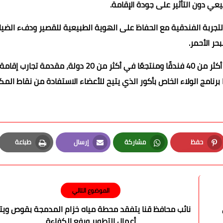
ي دون التأثير على جودة الإقامة.
لتجربة الفندقية مع الحفاظ على الهوية الطبيعية للقصير ودفء الضيا
حر الأحمر.
وبهذا الافتتاح، تواصل سويس أوتيل تعزيز حضورها العالمي عبر أكثر من 40 فندقًا ومنتجعًا في أكثر من 20 دولة،
برنامج الولاء الخاص بأكور الذي يتيح للأعضاء الاستفادة من نقاط المك
حفظ
مشاركة
إرسال
طباعة
Print
Email
Whatsapp
Pinterest
الموضوع التالي
نائب محافظ قنا يتفقد محطة مياه خزام المدمجة بقوص ويتا
أعمال التطوير ورفع الكفاءة