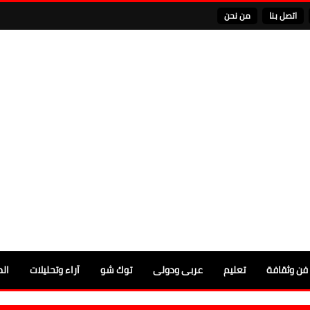
اتصل بنا
من نحن
فن وثقافة
تعليم
عربى ودولى
توك شو
آراء وتحليلات
الم