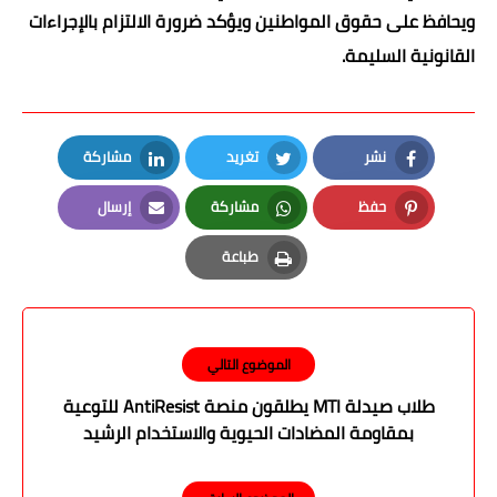
ويحافظ على حقوق المواطنين ويؤكد ضرورة الالتزام بالإجراءات
القانونية السليمة.
نشر
تغريد
مشاركة
LinkedIn
Twitter
Facebook
حفظ
مشاركة
إرسال
Email
Whatsapp
Pinterest
طباعة
Print
الموضوع التالي
طلاب صيدلة MTI يطلقون منصة AntiResist للتوعية
بمقاومة المضادات الحيوية والاستخدام الرشيد
للأدوية