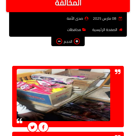
المخالفة
فن وثقافة
08 مارس 2025
صدى الأمة
تعليم
الصفحة الرئيسية
محافظات
عربى ودولى
الحجم
توك شو
آراء وتحليلات
المزيد