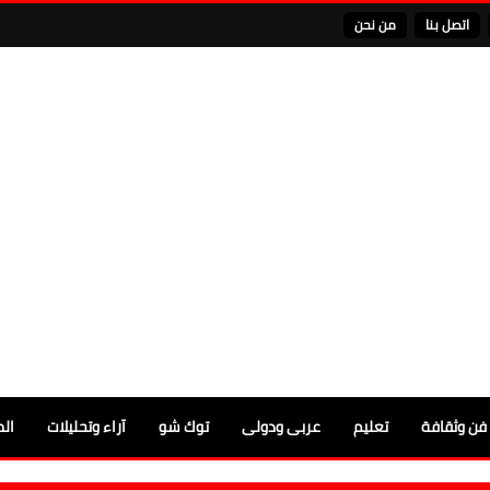
اتصل بنا
من نحن
فن وثقافة
تعليم
عربى ودولى
توك شو
آراء وتحليلات
الم