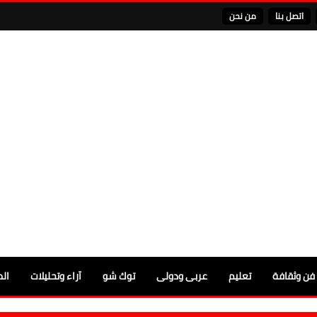
اتصل بنا
من نحن
فن وثقافة
تعليم
عربى ودولى
توك شو
آراء وتحليلات
الم