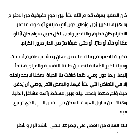
كان الصغير يعرف قدره، لأنه نشأ بين رموزٍ حقيقية من الاحترام
والهيبة. الكبير يُجل ويُطاع، دون أنفٍ مرتفع أو صوت متذمر.
الاحترام كان فطرة، والتقدير واجب، لكل كبير، سواء كان أبًا أو
عمًا أو خالًا أو جارًا، أو حتى ضيفًا مرّ من الدار مرور الكرام.
ذكريات الطفولة، بما تحمله من معانٍ ومشاعر صافية، أصبحت
وسيلتنا غير المُعلنة لتحسين حالتنا النفسية والمزاجية. نلجأ
إليها، ربما دون وعي، كلما ضاقت بنا الحياة. بعضنا لا يجد راحته
إلا في الأماكن التي نشأ فيها، والبعض الآخر يوصي أن يُدفن
حيث وُلد، مهما باعدت بينه وبين مسقط رأسه مشاغل الدنيا.
وهناك من يحاول العودة للسكن في نفس الحي الذي ترعرع
فيه.
تلك الفترة من العمر، على قِصرها، تبقى الأشد أثرًا، والأكثر