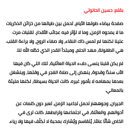
بقلم: حسين الحانوتي
صفحة بيضاء طوتها الأيام، تحمل بين طياتها من خزائن الذكريات
ما لا يمحوه الزمن، وما لا تؤثر فيه عجائب الأقدار. تقلبات مرت
علينا لكنها لم تمس ذاك النقاء، ولا صفاء الروح، ولا براءة القلب.
هي الطفولة، مهد الحلم، ومبتدأ القدر الذي خطّه الله لنا.
لم يكن قلبنا ينسى دفء الحياة العائلية، تلك التي كان فيها
الأب سندًا وقدوة، ينهض إلى صلاة الفجر في وقتها، وينشغل
بعدها بمهامه لا بأمور غيره. كانت الحياة بسيطة، لكنها مليئة
بالمعاني.
الجيران، وجوههم تحمل تجاعيد الزمن، تعبر دون كلمات عن
أحوالهم. والعائلة، في اجتماعها وترابطها، كانت ترى في
الخاص شأنًا عامًا، يُتقاسم ويُشارك بمحبة لا تكلّف فيها ولا رياء.