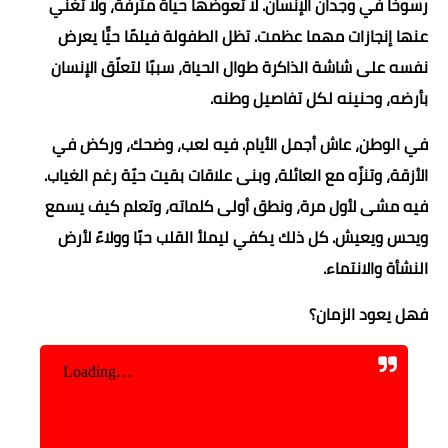
رسوخًا في وجدان الإنسان. لا تعوضها حياة مترفة، ولا تغني
عنها إنجازات مهما عظمت. تظل الطفولة فيلمًا حيًّا يعرض
نفسه على شاشة الذاكرة طوال الحياة، سببًا لتعلّق الإنسان
بأرضه، وحنينه لكل تفاصيل وطنه.
في الوطن، عاش أجمل الأيام. فيه لعب، وضحك، وركض في
الأزقة، وتنزّه مع العائلة، وبنى علاقات بقيت حيّة رغم الغياب.
فيه مشى لأول مرة، ونطق أولى كلماته، وتعلم كيف يسمع
ويحس ويعيش. كل ذلك يكفي ليملأ القلب حبًا وولاءً لأرض
النشأة والانتماء.
فهل يعود الزمان؟