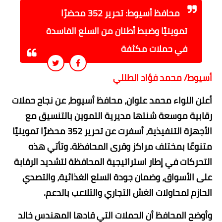
محافظ أسيوط: تحرير 352 محضرًا
تموينيًا وضبط أطنان من السلع الفاسدة
في حملات مكثفة
​أسيوط/ محمد فؤاد الطللي
أعلن اللواء محمد علوان، محافظ أسيوط، عن نجاح حملات
رقابية موسعة شنتها مديرية التموين بالتنسيق مع
الأجهزة التنفيذية، أسفرت عن تحرير 352 محضرًا تموينيًا
متنوعًا بمختلف مراكز وقرى المحافظة. وتأتي هذه
التحركات في إطار استراتيجية المحافظة لتشديد الرقابة
على الأسواق، وضمان جودة السلع الغذائية، والتصدي
الحازم لمحاولات الغش التجاري والتلاعب بالدعم.
و​أوضح المحافظ أن الحملات التي قادها المهندس خالد