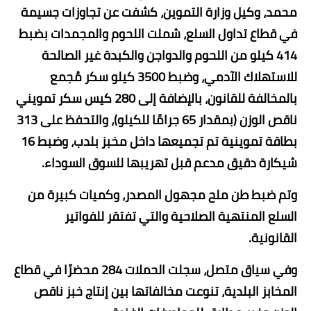
محمد، وكيل وزارة التموين، كشفت عن تجاوزات جسيمة
في قطاع تداول السلع، شملت ​اللحوم والمجمدات بضبط
414 كيلو من اللحوم والدواجن والكبدة غير الصالحة
للاستهلاك الآدمي، و​ضبط 3500 كيلو سكر مُجمع
بالمخالفة للقانون، بالإضافة إلى 280 كيس سكر تمويني
ناقص الوزن (بمقدار 65 جرامًا للكيلو)، والتحفظ على 313
بطاقة تموينية تم تجميعها داخل مخبز بلدب، وضبط 16
شيكارة دقيق مدعم قبل تهريبها للسوق السوداء.
​وتم ضبط طن ملح مجهول المصدر، وكميات كبيرة من
السلع المنتهية الصلاحية والتي تفتقر للفواتير
القانونية.
​وفي سياق متصل، سجلت الحملات 284 محضرًا في قطاع
المخابز البلدية، تنوعت مخالفاتها بين ​إنتاج خبز ناقص