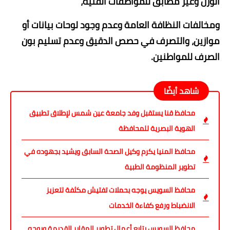
الوزن وغير مطابق للمواصفات الفنية،
و​مخالفات النظافة العامة وعدم وجود لوحات بيانات أو
موازين، و​التصرف في حصص الدقيق وعدم تسليم بون
الصرف للمواطنين.
شاهد أيضًا
محافظ قنا يستقبل وفد جامعة عين شمس لإطلاق تطبيق
الهوية البصرية للمحافظة
محافظ المنيا يكرم وكيل الصحة السابق ويشيد بجهوده في
تطوير المنظومة الطبية
محافظ السويس يوجه بحملات تفتيش مكثفة لتعزيز
الانضباط ورفع كفاءة الخدمات
محافظ السويس يتابع أعمال تطوير المقابر القديمة ويوجه