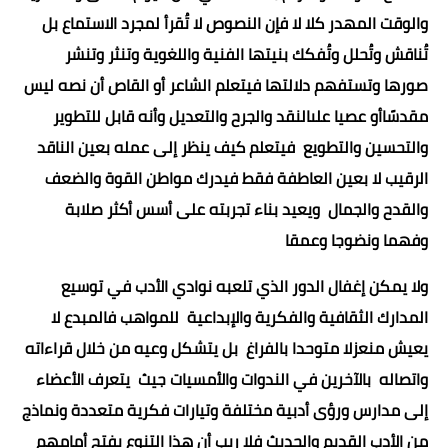
والوقت المهدر كلا لا فإن النصوص لا تُقرأ لمجرد الاستماع بل
تُناقش وتُحلل وتُفكك بنيتها الفنية واللغوية وتنثر وتنشر
صورها وتستفهم دلالتها فيتعلم الشاعر أو القاص أن نصه ليس
مقدسًاأو عصيا علىالنقد والجرح والتعديل وأنه قابل للتطوير
والتحسين والتطويع فيتعلم كيف ينظر إلى عمله بعين الناقد
الرقيب لا بعين العاطفة فقط فيدرك مواطن القوة والضعف
والقدح والجمال ويعيد بناء تجربته على أسس أكثر صلابة
وفهما ونضوجا وعمقا
ولا يمكن إغفال الدور الذي تلعبه نوادي الأدب في توسيع
المدارك الثقافية والفكرية والإبداعية للمواهب فالمبدع لا
يعيش منعزلا متوحدا بالفراغ بل يتشكل وعيه من خلال قراءاته
واتصاله بالآخرين في الندوات والأمسيات جيث يتعرف الأعضاء
إلى مدارس ورؤى أدبية مختلفة وتيارات فكرية متعددة ونماذج
من الأدب القديم والحديث فلا ريب أن هذا التنوع يفتح أمامهم