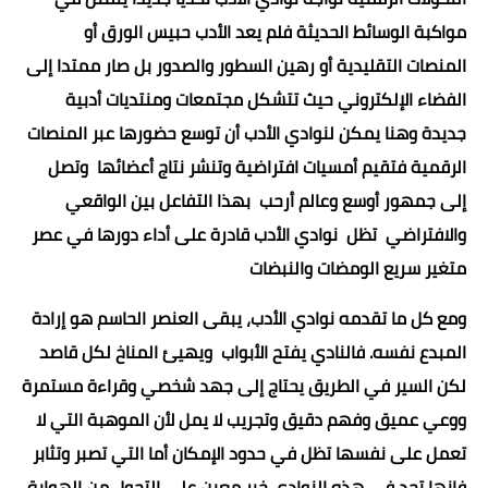
مواكبة الوسائط الحديثة فلم يعد الأدب حبيس الورق أو
المنصات التقليدية أو رهين السطور والصدور بل صار ممتدا إلى
الفضاء الإلكتروني حيث تتشكل مجتمعات ومنتديات أدبية
جديدة وهنا يمكن لنوادي الأدب أن توسع حضورها عبر المنصات
الرقمية فتقيم أمسيات افتراضية وتنشر نتاج أعضائها وتصل
إلى جمهور أوسع وعالم أرحب بهذا التفاعل بين الواقعي
والافتراضي تظل نوادي الأدب قادرة على أداء دورها في عصر
متغير سريع الومضات والنبضات
ومع كل ما تقدمه نوادي الأدب، يبقى العنصر الحاسم هو إرادة
المبدع نفسه. فالنادي يفتح الأبواب ويهيئ المناخ لكل قاصد
لكن السير في الطريق يحتاج إلى جهد شخصي وقراءة مستمرة
ووعي عميق وفهم دقيق وتجريب لا يمل لأن الموهبة التي لا
تعمل على نفسها تظل في حدود الإمكان أما التي تصبر وتثابر
فإنها تجد في هذه النوادي خير معين على التحول من الهواية