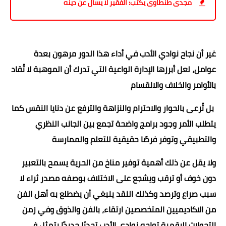
مجدى طنطاوى يكتب: الفقير لا يسأل عن دينه
غير أن نجاح نوادي الأدب في أداء هذا الدور مرهون بعدة
عوامل، لعل أبرزها الإدارة الواعية التي تدرك أن الموهبة لا تُقاد
بالأوامر والخلاف والانقسام
بل تُرعى بالحوار والاحترام والنزاهة والترفع عن دنايا النقس كما
يتطلب الأمر وجود برامج واضحة تجمع بين الجانب النظري
والتطبيقي وتوفر فرصًا حقيقية للتعلم والممارسة
ولا يقل عن ذلك أهمية توفير مناخ من الحرية يسمح بالتعبير
دون خوف أو ترقب ويشجع على الاختلاف بوصفه مصدر ثراء لا
سبب صراع وترصد وكذلك النقد ينبغي أن يضطلع به أهل الفن
من الاكاديميين المتخصصين ارتقاء، بالفن والذوق وفي زمن
التحولات الرقمية تواجه نوادي الأدب تحديًا جديدًا يتمثل في