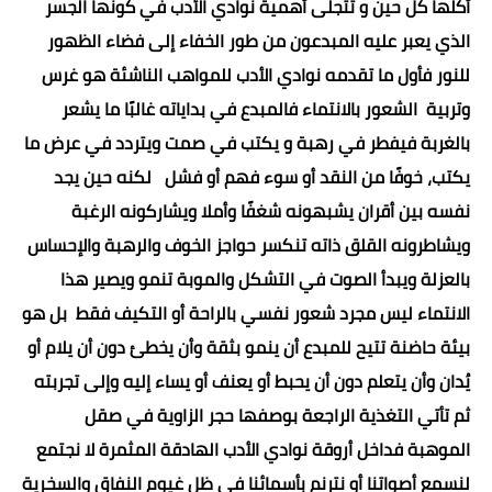
أكلها كل حين و تتجلى أهمية نوادي الأدب في كونها الجسر
الذي يعبر عليه المبدعون من طور الخفاء إلى فضاء الظهور
للنور فأول ما تقدمه نوادي الأدب للمواهب الناشئة هو غرس
وتربية الشعور بالانتماء فالمبدع في بداياته غالبًا ما يشعر
بالغربة فيفطر في رهبة و يكتب في صمت ويتردد في عرض ما
يكتب، خوفًا من النقد أو سوء فهم أو فشل لكنه حين يجد
نفسه بين أقران يشبهونه شغفًا وأملا ويشاركونه الرغبة
ويشاطرونه القلق ذاته تنكسر حواجز الخوف والرهبة والإحساس
بالعزلة ويبدأ الصوت في التشكل والموبة تنمو ويصير هذا
الانتماء ليس مجرد شعور نفسي بالراحة أو التكيف فقط بل هو
بيئة حاضنة تتيح للمبدع أن ينمو بثقة وأن يخطئ دون أن يلام أو
يُدان وأن يتعلم دون أن يحبط أو يعنف أو يساء إليه وإلى تجربته
ثم تأتي التغذية الراجعة بوصفها حجر الزاوية في صقل
الموهبة فداخل أروقة نوادي الأدب الهادقة المثمرة لا نجتمع
لنسمع أصواتنا أو نترنم بأسمائنا في ظل غيوم النفاق والسخرية