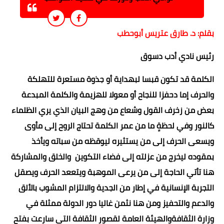
بقلم: د. طارق عتريس أبوحطب
رئيس نادي أدب دسوق
الكلمة قد تكون قبسا لبهداية أو جذوة مستعرة للتهلكة
والحرف إما دحفزا للنجاح أو معولا للهزيمة والكلمة المبدعة
بعض من زخرف القول وشعاع من وهج البيان الذي يري الظلماء
كالنور وفي لحظةٍ ما من عمر الكلمة تحتاج الروح إلى مأوى
ويسعى الحرف إلى من يستثيره ليوقظه من سباته ويأخذ
بمقوده ليخرج من عزلته إلى فضاء التكوين والخلق والمشاركة
هنا تأتي الحاجة إلى من يرعى الموهبة ويتععد الحرف ويصقل
التجربة الإنسانية في إطار من الجدية والالتزام المشوب بالألق
والدعم والتحفيز ومن هنا نثمن غاليا دور الدولة ممثلة في
وزارة الثقافةوالهيئة العامة لقصور الثقافة التي سارعت بفتح