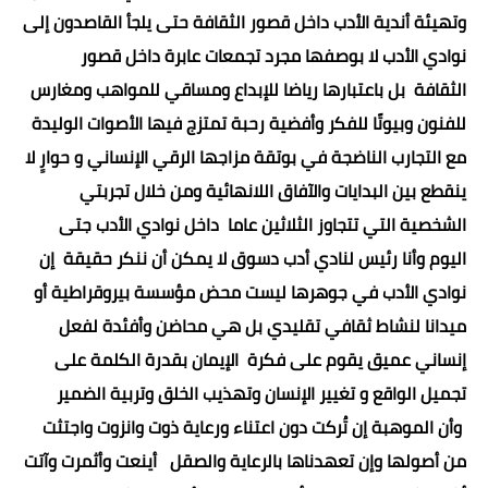
وتهيئة أندية الأدب داخل قصور الثقافة حتى يلجأ القاصدون إلى
نوادي الأدب لا بوصفها مجرد تجمعات عابرة داخل قصور
الثقافة بل باعتبارها رياضا للإبداع ومساقي للمواهب ومغارس
للفنون وبيوتًا للفكر وأفضية رحبة تمتزج فيها الأصوات الوليدة
مع التجارب الناضجة في بوتقة مزاجها الرقي الإنساني و حوارٍ لا
ينقطع بين البدايات والآفاق اللانهائية ومن خلال تجربتي
الشخصية التي تتجاوز الثلاثين عاما داخل نوادي الأدب جتى
اليوم وأنا رئيس لنادي أدب دسوق لا يمكن أن ننكر حقيقة إن
نوادي الأدب في جوهرها ليست محض مؤسسة بيروقراطية أو
ميدانا لنشاط ثقافي تقليدي بل هي محاضن وأفئدة لفعل
إنساني عميق يقوم على فكرة الإيمان بقدرة الكلمة على
تجميل الواقع و تغيير الإنسان وتهذيب الخلق وتربية الضمير
وأن الموهبة إن تُركت دون اعتناء ورعاية ذوت وانزوت واجتثت
من أصولها وإن تعهدناها بالرعاية والصقل أينعت وأثمرت وآتت