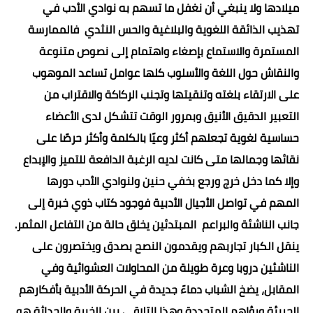
ميلادها ولا ينبغي أن نغفل ما تسهم به نوادي الأدب في
تهذيب الذائقة اللغوية والبلاغية والحس النثدي فالممارسة
المستمرة والاستماع بإصغاء واهتمام إلى نصوص متنوعة
والنقاش حول اللغة والأسلوب كلها عوامل تساعد الموهوب
على الارتقاء بلغته وتنقيتها وتجنب الركاكة والاقتراب من
التعبير الدقيق الأنيق وبمرور الوقت تتشكل لدى الأعضاء
حساسية لغوية تجعلهم أكثر وعيًا بالكلمة وأكثر حرصًا على
نقائها وجمالها متى كانت لديه الرغبة الدافعة للتميز والإبداع
وإلا كما دخل خرج ورجع بخفي حنين ولنوادي الأدب دورها
المهم في تواصل الأجيال الأدبية فوجود كتاب ذوي خبرة إلى
جانب الناشئة والبراعم المبتدئين يخلق حالة من التفاعل المثمر.
ينقل الكبار تجاربهم ويقدمون النصح بصدق ويختصرون على
الناشئين دروبا وعرة طويلة من المحاولات العشوائية وفي
المقابل، يضخ الشباب دماءً جديدة في الحركة الأدبية بأفكارهم
الجريئة ورؤاهم المتجددة وهذا التلاقي بين الخبرة والحداثة هو